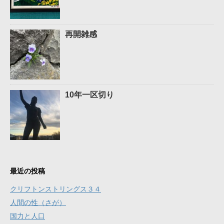
再開雑感
10年一区切り
最近の投稿
クリフトンストリングス３４
人間の性（さが）
国力と人口