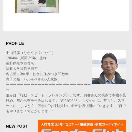
PROFILE
中山邦彦（なかやまくにひこ）
1964年（昭和39年）生れ
長野県松本市育ち
法政大学経営学部卒
名古屋に3年半、仙台に住みつき20数年
息子と娘、ハル＆ベルの5人家族
ーーーーーーーーーーーーーーーーーーーーーーーー
ー
強みは「行動・スピード・フレキシブル」です。お客さんの視点で本物を見
極め、無から有を生み出します。 "のびのびと、しなやかに、堂々と、スマ
ートに、しぶとく、強かに"を行動指針に未来を切り開いていきます。 “何で
もやります！何とかします！”
NEW POST