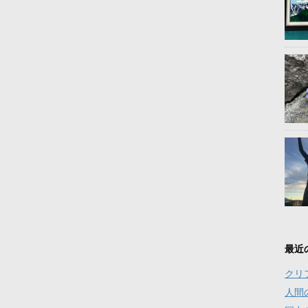
最近
クリ
人間