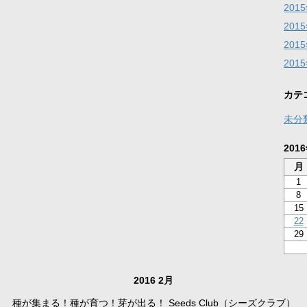
201
201
201
201
カテ
未分
201
月
1
8
15
22
29
2016 2月
種が集まる！種が育つ！芽が出る！ Seeds Club（シーズクラブ）