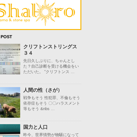
 POST
クリフトンストリングス
３４
先日久しぶりに、ちゃんとし
た？自己診断を受ける機会をい
ただいた。 “クリフトンス …
人間の性（さが）
戦争もそう 性犯罪、不倫もそう
依存症もそう 〇〇ハラスメント
等もそう &nbs …
国力と人口
昨今、世界情勢が物騒になって