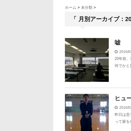
ホーム
>
未分類
>
「 月別アーカイブ：201
嘘
2016/0
20年前
何でかと
ヒュ
2016/0
昨日は息
って家を