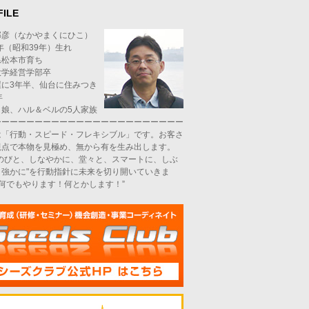
FILE
邦彦（なかやまくにひこ）
4年（昭和39年）生れ
県松本市育ち
大学経営学部卒
屋に3年半、仙台に住みつき
年
と娘、ハル＆ベルの5人家族
ーーーーーーーーーーーーーーーーーーーーーーー
は「行動・スピード・フレキシブル」です。お客さ
視点で本物を見極め、無から有を生み出します。
びのびと、しなやかに、堂々と、スマートに、しぶ
、強かに"を行動指針に未来を切り開いていきま
“何でもやります！何とかします！”