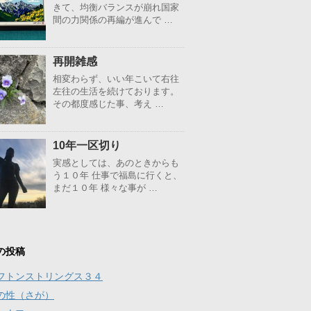
きて、均衡バランスが崩れ国家
間の力関係の再編が進んで …
再開雑感
相変わらず、いい年こいて右往
左往の生活を続けております。
その都度感じた事、考え …
10年一区切り
実感としては、あのときからも
う１０年 仕事で福島に行くと、
まだ１０年 様々な事が …
の投稿
フトンストリングス３４
の性（さが）