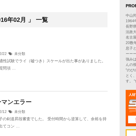
PRO
中山
6年02月 」 一覧
196
長野
法政
名古
20数
息子
2/22
未分類
ーー
強み
、適性試験でライ（嘘つき）スケールが出た事がありました。
んの
質問項 …
"の
とく
す。 
ーマンエラー
2/12
未分類
子の剣道昇段審査でした。 受付時間から逆算して、余裕を持
出てコン …