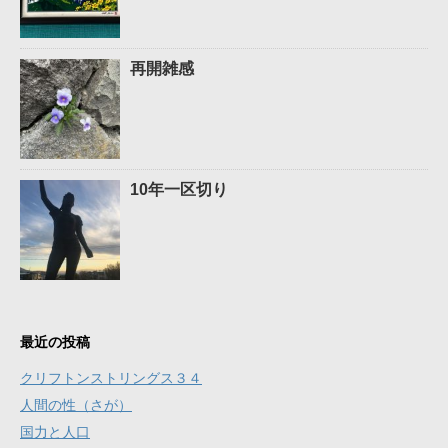
再開雑感
10年一区切り
最近の投稿
クリフトンストリングス３４
人間の性（さが）
国力と人口